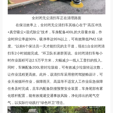
全封闭无尘清扫车正在清理路面
在保洁效率上，全封闭无尘清扫车其核心在于“高压冲洗
+真空吸尘+湿式除尘”技术，车身配备400L的大容量水箱，作
业时抑尘率超90%，吸净率达95%以上，可有效降低PM2.5浓
度。“以前6个保洁员一天才能扫完的主干道，现在1台全封闭清
扫车2小时就能完成。”环卫队长谢群英说。全封闭清扫车每小
时作业面积可达2.5万平方米，大幅减少一线人工普扫的投入。
同时，车辆配备200L密封垃圾箱，可有效减少垃圾转运次数，
让作业流程更高效。此外，该清扫车采用密闭驾驶舱设计，可
全天候循环作业，保障雨天、高温等不适宜人工作业应急保障
任务及时完成，且车内配备防撞预警安全装置，车身尾部有雾
化喷杆配置，能有效规避交通事故风险，净化排出的尾气空
气，以实际行动践行“绿色环卫”理念。