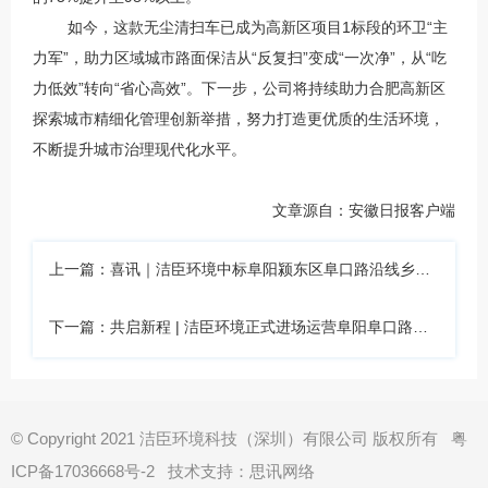
如今，这款无尘清扫车已成为高新区项目1标段的环卫“主
力军”，助力区域城市路面保洁从“反复扫”变成“一次净”，从“吃
力低效”转向“省心高效”。下一步，公司将
持续
助力合肥高新区
探索城市精细化管理创新举措，努力打造更优质的生活环境，
不断提升城市治理现代化水平。
文章源自：安徽日报客户端
上一篇：喜讯｜洁臣环境中标阜阳颍东区阜口路沿线乡镇环卫保洁服务采购项目
下一篇：共启新程 | 洁臣环境正式进场运营阜阳阜口路乡镇环卫项目，助推阜城环卫再续新篇
© Copyright 2021 洁臣环境科技（深圳）有限公司 版权所有
粤
ICP备17036668号-2
技术支持：思讯网络